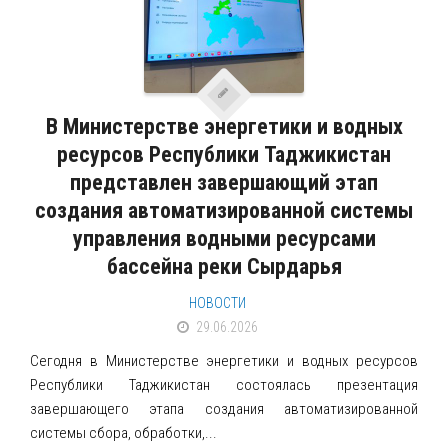
МОНИТОРИНГ ВОДНЫХ ОБЪЕКТОВ
ДОКУМЕНТЫ
ВОДНОЕ ЗАКОНОДАТЕЛЬСТВО
В Министерстве энергетики и водных
СТРАТЕГИИ
ресурсов Республики Таджикистан
ПРОГРАММЫ
представлен завершающий этап
БАССЕЙНОВЫЕ ПЛАНЫ
создания автоматизированной системы
ПРОЕКТЫ
управления водными ресурсами
бассейна реки Сырдарья
РЕАЛИЗУЕМЫЕ ПРОЕКТЫ
Мелиорация и ирригация
НОВОСТИ
29.06.2026
Питьевое водоснабжение
Сегодня в Министерстве энергетики и водных ресурсов
Другие проекты
Республики Таджикистан состоялась презентация
РЕАЛИЗОВАННЫЕ ПРОЕКТЫ
завершающего этапа создания автоматизированной
Мелиорация и ирригация
системы сбора, обработки,...