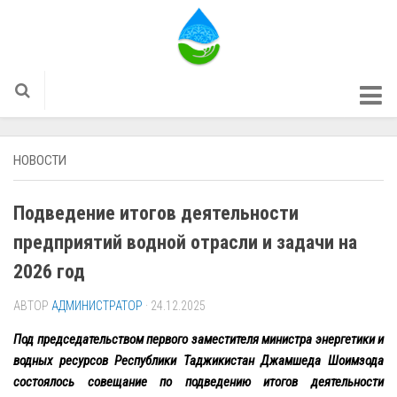
ГЛАВНОЕ
НОВОСТИ
О НАС
НВИС
Подведение итогов деятельности
НАЦИОНАЛЬНАЯ ВОДНАЯ ИНФОРМАЦИОННАЯ
предприятий водной отрасли и задачи на
СИСТЕМА
2026 год
ГОСУДАРСТВЕННЫЙ ВОДНЫЙ КАДАСТР
ИНФОРМАЦИОННАЯ СИСТЕМА ПО
АВТОР
АДМИНИСТРАТОР
· 24.12.2025
ВОДОХОЗЯЙСТВЕННОМУ БАЛАНСУ
Под председательством первого заместителя
м
инистра энергетики и
ГЕОПОРТАЛ
водных ресурсов Республики Таджикистан Джамшеда Шоимзода
ИНФОРМАЦИОННАЯ СИСТЕМА ПО МЕЛИОРАЦИИ И
состоялось совещание по подведению итогов деятельности