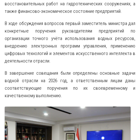
восстановительных работ на гидротехнических сооружениях, а
МОНИТОРИНГ ВОДНЫХ ОБЪЕКТОВ
также финансово-экономическое состояние предприятий.
ДОКУМЕНТЫ
В ходе обсуждения вопросов первый заместитель министра дал
ВОДНОЕ ЗАКОНОДАТЕЛЬСТВО
конкретные поручения руководителям предприятий по
организации точного учёта использования водных ресурсов,
СТРАТЕГИИ
внедрению электронных программ управления, применению
ПРОГРАММЫ
цифровых технологий и элементов искусственного интеллекта в
деятельности отрасли.
БАССЕЙНОВЫЕ ПЛАНЫ
ПРОЕКТЫ
В завершение совещания были определены основные задачи
водной отрасли на 2026 год, а ответственным лицам даны
РЕАЛИЗУЕМЫЕ ПРОЕКТЫ
соответствующие поручения по их своевременному и
Мелиорация и ирригация
качественному выполнению.
Питьевое водоснабжение
Другие проекты
РЕАЛИЗОВАННЫЕ ПРОЕКТЫ
Мелиорация и ирригация