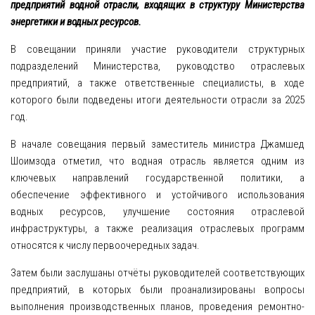
ИРРИГАЦИИ
предприятий водной отрасли, входящих в структуру Министерства
энергетики и водных ресурсов.
ПЛАТФОРМА ДИСТАНЦИОННОГО ОБУЧЕНИЯ
ГИДРОЛОГИЧЕСКОЕ МОДЕЛИРОВАНИЕ
В совещании приняли участие руководители структурных
подразделений Министерства, руководство отраслевых
РУКОВОДСТВО ПОЛЬЗОВАТЕЛЯ
предприятий, а также ответственные специалисты, в ходе
КОМАНДА ЦЕНТРА НВИС
которого были подведены итоги деятельности отрасли за 2025
год.
РЕСУРСЫ
КАРТЫ И АТЛАСЫ
В начале совещания первый заместитель министра Джамшед
Шоимзода отметил, что водная отрасль является одним из
АТЛАСЫ
ключевых направлений государственной политики, а
ТЕМАТИЧЕСКИЕ КАРТЫ
обеспечение эффективного и устойчивого использования
водных ресурсов, улучшение состояния отраслевой
КАРТЫ ОРОСИТЕЛЬНЫХ СИСТЕМ
инфраструктуры, а также реализация отраслевых программ
КАРТЫ СИСТЕМЫ ВОДОСНАБЖЕНИЯ И
относятся к числу первоочередных задач.
ВОДООТВЕДЕНИЯ
Затем были заслушаны отчёты руководителей соответствующих
КАРТЫ ВОДОХОЗЯЙСТВЕННЫХ УЧАСТКОВ И ВОДНЫХ
ОБЪЕКТОВ
предприятий, в которых были проанализированы вопросы
выполнения производственных планов, проведения ремонтно-
ЛИНЕЙНЫЕ СХЕМЫ