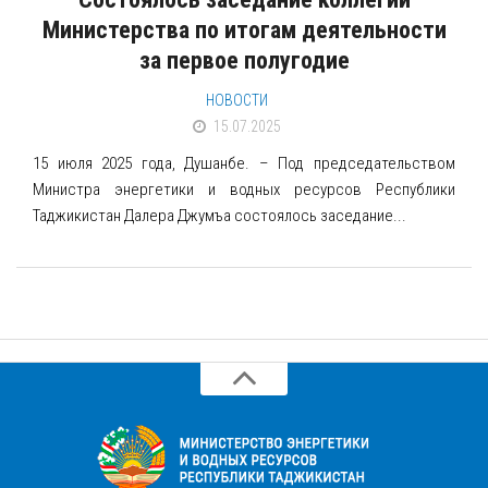
ИРРИГАЦИИ
Министерства по итогам деятельности
ПЛАТФОРМА ДИСТАНЦИОННОГО ОБУЧЕНИЯ
за первое полугодие
ГИДРОЛОГИЧЕСКОЕ МОДЕЛИРОВАНИЕ
НОВОСТИ
РУКОВОДСТВО ПОЛЬЗОВАТЕЛЯ
15.07.2025
КОМАНДА ЦЕНТРА НВИС
15 июля 2025 года, Душанбе. – Под председательством
РЕСУРСЫ
Министра энергетики и водных ресурсов Республики
Таджикистан Далера Джумъа состоялось заседание...
КАРТЫ И АТЛАСЫ
АТЛАСЫ
ТЕМАТИЧЕСКИЕ КАРТЫ
КАРТЫ ОРОСИТЕЛЬНЫХ СИСТЕМ
КАРТЫ СИСТЕМЫ ВОДОСНАБЖЕНИЯ И
ВОДООТВЕДЕНИЯ
КАРТЫ ВОДОХОЗЯЙСТВЕННЫХ УЧАСТКОВ И ВОДНЫХ
ОБЪЕКТОВ
ЛИНЕЙНЫЕ СХЕМЫ